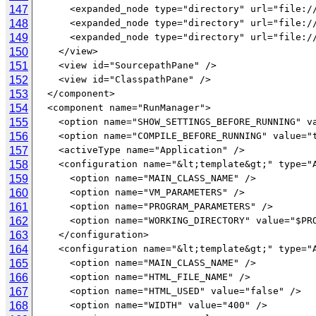
147
148
149
150
151
152
153
154
155
156
157
158
159
160
161
162
163
164
165
166
167
168