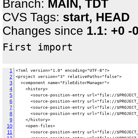
Branch:
MAIN, TDT
CVS Tags:
start, HEAD
Changes since
1.1: +0 -
First import

1
2
3
4
5
6
7
8
9
10
11