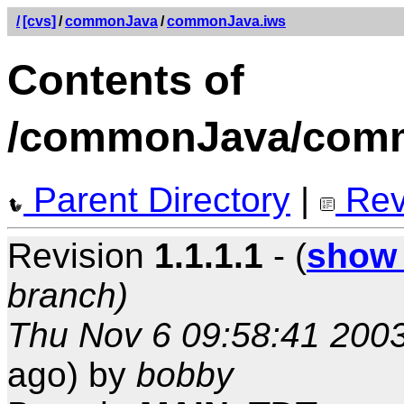
/
[cvs]
/
commonJava
/
commonJava.iws
Contents of
/commonJava/com
Parent Directory
|
Rev
Revision
1.1.1.1
- (
show 
branch)
Thu Nov 6 09:58:41 200
ago) by
bobby